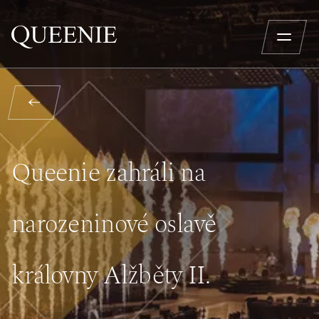
Queenie zahráli na
narozeninové oslavě
královny Alžběty II.