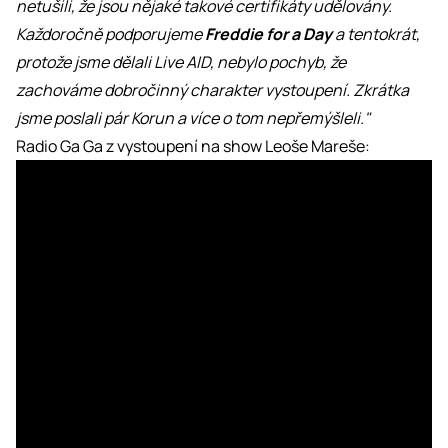
netušili, že jsou nějaké takové certifikáty udělovány.
Každoročně podporujeme
Freddie for a Day
a tentokrát,
protože jsme dělali Live AID, nebylo pochyb, že
zachováme dobročinný charakter vystoupení. Zkrátka
jsme poslali pár Korun a více o tom nepřemýšleli."
Radio Ga Ga z vystoupení na show Leoše Mareše: