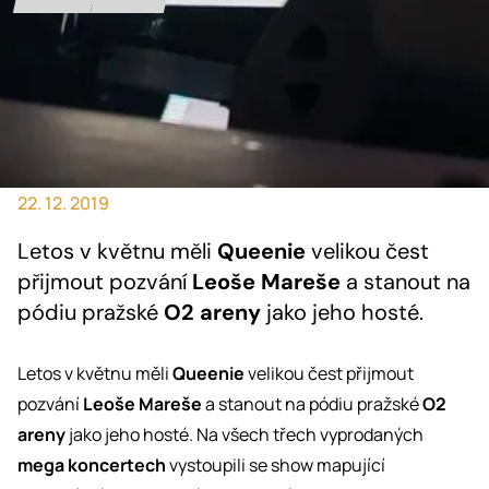
22. 12. 2019
Letos v květnu měli
Queenie
velikou čest
přijmout pozvání
Leoše Mareše
a stanout na
pódiu pražské
O2 areny
jako jeho hosté.
Letos v květnu měli
Queenie
velikou čest přijmout
pozvání
Leoše Mareše
a stanout na pódiu pražské
O2
areny
jako jeho hosté. Na všech třech vyprodaných
mega koncertech
vystoupili se show mapující