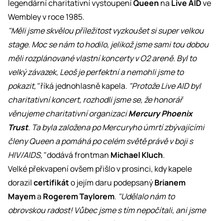
legendární charitativní vystoupení
Queen
na
Live AID
ve
Wembley v roce 1985.
"Měli jsme skvělou příležitost vyzkoušet si super velkou
stage. Moc se nám to hodilo, jelikož jsme sami tou dobou
měli rozplánované vlastní koncerty v O2 areně. Byl to
velký závazek, Leoš je perfektní a nemohli jsme to
pokazit,"
říká jednohlasně kapela.
"Protože Live AID byl
charitativní koncert, rozhodli jsme se, že honorář
věnujeme charitativní organizaci
Mercury Phoenix
Trust
. Ta byla založena po Mercuryho úmrtí zbývajícími
členy Queen a pomáhá po celém světě právě v boji s
HIV/AIDS,"
dodává frontman
Michael Kluch
.
Velké překvapení ovšem přišlo v prosinci, kdy kapele
dorazil
certifikát
o jejím daru podepsaný
Brianem
Mayem
a
Rogerem Taylorem
.
"Udělalo nám to
obrovskou radost! Vůbec jsme s tím nepočítali, ani jsme