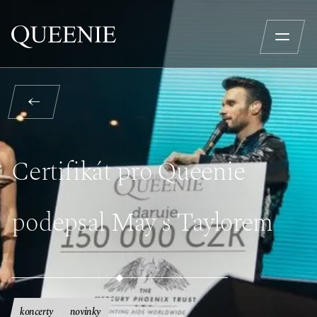
Certifikát pro Queenie
podepsal May s Taylorem
koncerty
novinky