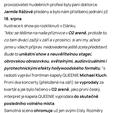
provozovateli hudebních profesí byly paní doktorce
Jarmile Rážové
předány a bylo nám přislíbeno jednání již
18. srpna
.
Ilustrace k show po rozkliknutí v článku.
"Moc se těšíme na naše příznivce v
O2 areně
, protože to,
co tam diváci zažijí v září a v prosinci, si ani my, ačkoli
jsme u všech příprav, nedovedeme ještě zcela představit.
Bude to
unikátní show s neuvěřitelnou stageí,
obrovskou obrazovkou, světelnými, audiovizuálními i
pyrotechnickými efekty hollywoodského formátu
,“
s
radostí vypráví frontman kapely QUEENIE
Michael Kluch
.
První dva koncerty (přeložené na září) se
vyprodaly
za
kvartál a jak bylo řečeno v
O2 areně
, jako první český
interpret je kapela QUEENIE vyprodala
do skutečně
posledního volného místa
.
Samotná scéna
ohromuje
už jen svými čísly. Rozměry