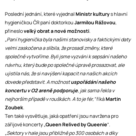
Poslední jednání, které vyjednal
Ministr kultury
s hlavní
hygieničkou ČR paní doktorkou
Jarmilou Rážovou
,
přineslo
velký obrat a nové možnosti
.
„Paní hygienička byla našimi stanovisky a faktickými daty
velmi zaskočena a slíbila, že prosadí změny, které
společně vytvoříme. Byli jsme vyzváni k sepsání našeho
návrhu, který bude po společné úpravě prosazovat, ale
ujistila nás, že si navýšení kapacit na našich akcích
dovede představit. A možnost
uspořádání našeho
koncertu v O2 areně podporuje
, jak sama řekla v
nejhorším případě v rouškách. A to je fér,“
říká
Martin
Zoubek
.
Ten také vysvětluje, jaká opatření jsou navržena pro
zářijové koncerty „
Queen Relived by Queenie
“.
„Sektory v hale jsou přibližně po 300 osobách a díky