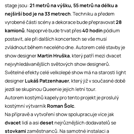
stage jsou:
21 metrů na výšku, 55 metrů na délku a
nejširší bod je na 33 metrech
. Techniku a předem
vyrobené části scény a dekorace bude přepravovat
28
kamionů
. Napoprvé bude trvat přes
40 hodin
pódium
postavit, ale při dalších koncertech se vše musí
zvládnout během necelého dne. Autorem celé stavby je
show designer
Martin Hruška
, který patří mezi dvacet
nejvyhledávanějších světových show designerů.
Světelné efekty celé velkolepé show má na starosti light
designer
Lukáš Patzenhauer
, který již v současné době
jezdí se skupinou Queenie jejich letní tour.
Autorem kostýmů kapely pro tento projekt je proslulý
kostýmní výtvarník
Roman Šolc
.
Na přípravě a vytvoření show spolupracuje více jak
dvacet
lidí a asi
deset
nejrůznějších dodavatelů se
stovkami
zaměstnanců. Na samotné instalaci a