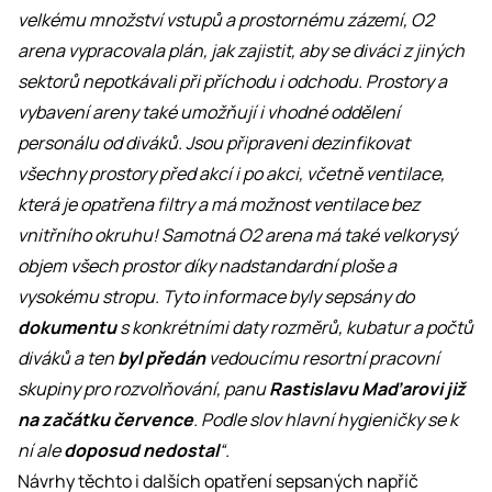
velkému množství vstupů a prostornému zázemí, O2
arena vypracovala plán, jak zajistit, aby se diváci z jiných
sektorů nepotkávali při příchodu i odchodu. Prostory a
vybavení areny také umožňují i vhodné oddělení
personálu od diváků. Jsou připraveni dezinfikovat
všechny prostory před akcí i po akci, včetně ventilace,
která je opatřena filtry a má možnost ventilace bez
vnitřního okruhu! Samotná O2 arena má také velkorysý
objem všech prostor díky nadstandardní ploše a
vysokému stropu. Tyto informace byly sepsány do
dokumentu
s konkrétními daty rozměrů, kubatur a počtů
diváků a ten
byl předán
vedoucímu resortní pracovní
skupiny pro rozvolňování, panu
Rastislavu Maďarovi již
na začátku července
. Podle slov hlavní hygieničky se k
ní ale
doposud nedostal
“.
Návrhy těchto i dalších opatření sepsaných napříč