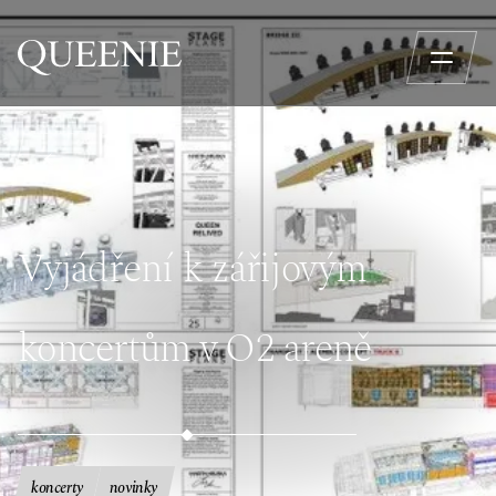
Vyjádření k zářijovým
koncertům v O2 areně
koncerty
novinky